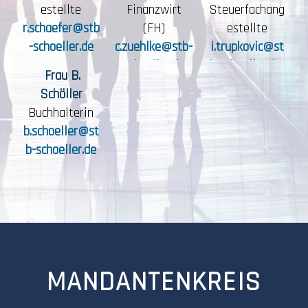
estellte
Finanzwirt
Steuerfachang
r.schaefer@stb
(FH)
estellte
-schoeller.de
c.zuehlke@stb-
i.trupkovic@st
schoeller.de
b-schoeller.de
Frau B.
Schöller
Buchhalterin
b.schoeller@st
b-schoeller.de
MANDANTENKREIS