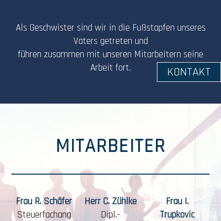
Als Geschwister sind wir in die Fußstapfen unseres
Vaters getreten und
führen zusammen mit unseren Mitarbeitern seine
Arbeit fort.
KONTAKT
MITARBEITER
Frau R. Schäfer
Herr C. Zühlke
Frau I.
Steuerfachang
Dipl.-
Trupkovic